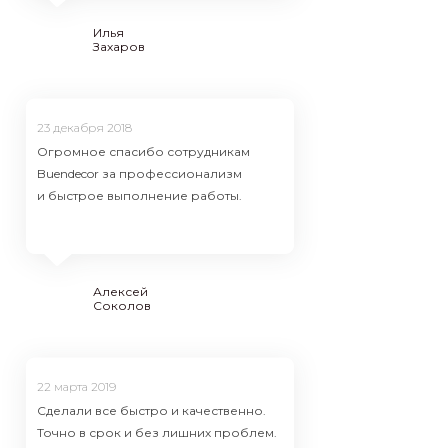
Илья
Захаров
24 октября
23 декабря 2018
Сделали вс
Огромное спасибо сотрудникам
Точно в ср
Buendecor за профессионализм
проблем.
и быстрое выполнение работы.
Кирилл
Анна
Еремцев
Алексей
Соколов
22 марта 2019
Сделали все быстро и качественно.
Точно в срок и без лишних проблем.