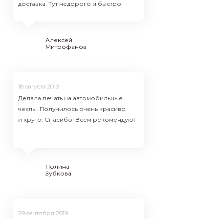
доставка. Тут недорого и быстро!
Кирилл
Анна
Еремцев
Алексей
Митрофанов
24 октября
18 августа 2019
Сделали вс
Делала печать на автомобильные
Точно в ср
чехлы. Получилось очень красиво
проблем.
и круто. Спасибо! Всем рекомендую!
Кирилл
Анна
Еремцев
Полина
Зубкова
24 октября
29 сентября 2019