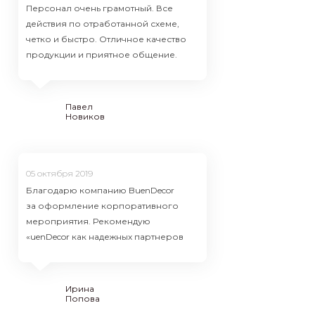
Сделали вс
Персонал очень грамотный. Все
Точно в ср
действия по отработанной схеме,
проблем.
четко и быстро. Отличное качество
продукции и приятное общение.
Кирилл
Анна
Еремцев
Павел
Новиков
24 октября
05 октября 2019
Сделали вс
Благодарю компанию BuenDecor
Точно в ср
за оформление корпоративного
проблем.
мероприятия. Рекомендую
«uenDecor как надежных партнеров
Кирилл
Анна
Еремцев
Ирина
Попова