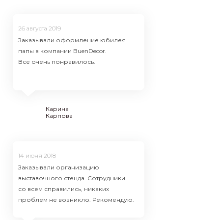
24 октября
26 августа 2019
Сделали вс
Заказывали оформление юбилея
Точно в ср
папы в компании BuenDecor.
проблем.
Все очень понравилось.
Кирилл
Анна
Еремцев
Карина
Карпова
24 октября
14 июня 2018
Сделали вс
Заказывали организацию
Точно в ср
выставочного стенда. Сотрудники
проблем.
со всем справились, никаких
проблем не возникло. Рекомендую.
Кирилл
Анна
Еремцев