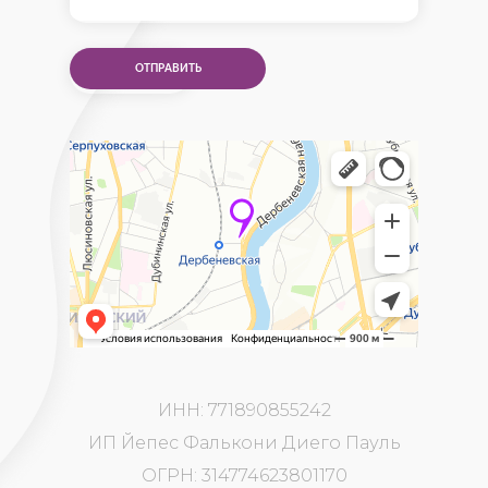
ОТПРАВИТЬ
ИНН: 771890855242
ИП Йепес Фалькони Диего Пауль
ОГРН: 314774623801170